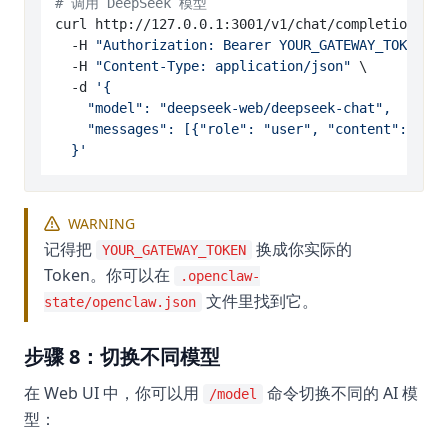
# 调用 DeepSeek 模型
curl http://127.0.0.1:3001/v1/chat/completions \

  -H 
"Authorization: Bearer YOUR_GATEWAY_TOKEN"
 \

  -H 
"Content-Type: application/json"
 \

  -d 
'{

    "model": "deepseek-web/deepseek-chat",

    "messages": [{"role": "user", "content"
  }'
WARNING
记得把
换成你实际的
YOUR_GATEWAY_TOKEN
Token。你可以在
.openclaw-
文件里找到它。
state/openclaw.json
步骤 8：切换不同模型
在 Web UI 中，你可以用
命令切换不同的 AI 模
/model
型：